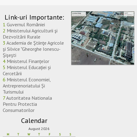
Link-uri Importante:
1
Guvernul României
2
Ministerului Agriculturii şi
Dezvoltării Rurale
3
Academia de Ştiinţe Agricole
şi Silvice "Gheorghe Ionescu-
Şişeşti
4
Ministerul Finanțelor
5
Ministerul Educației și
Cercetării
6
Ministerul Economiei,
Antreprenoriatului Și
Turismului
7
Autoritatea Nationala
Pentru Protectia
Consumatorilor
Calendar
August 2026
M
T
W
T
F
S
S