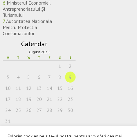
6
Ministerul Economiei,
Antreprenoriatului Și
Turismului
7
Autoritatea Nationala
Pentru Protectia
Consumatorilor
Calendar
August 2026
M
T
W
T
F
S
S
1
2
3
4
5
6
7
8
9
10
11
12
13
14
15
16
17
18
19
20
21
22
23
24
25
26
27
28
29
30
31
Folosim cookies pe site-ul nostru pentru a vă oferi cea mai