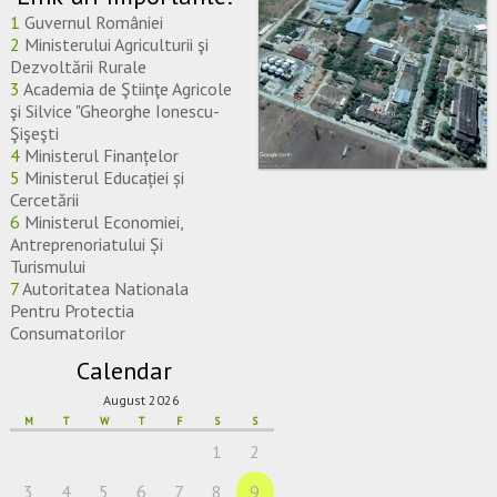
1
Guvernul României
2
Ministerului Agriculturii şi
Dezvoltării Rurale
3
Academia de Ştiinţe Agricole
şi Silvice "Gheorghe Ionescu-
Şişeşti
4
Ministerul Finanțelor
5
Ministerul Educației și
Cercetării
6
Ministerul Economiei,
Antreprenoriatului Și
Turismului
7
Autoritatea Nationala
Pentru Protectia
Consumatorilor
Calendar
August 2026
M
T
W
T
F
S
S
1
2
3
4
5
6
7
8
9